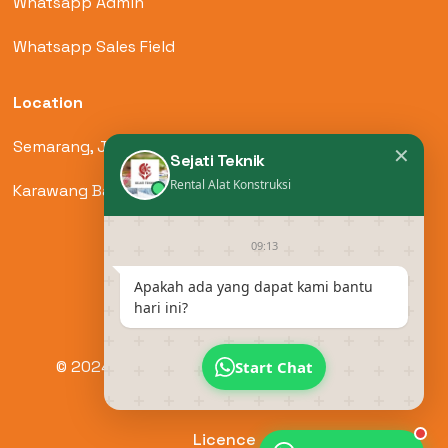
Whatsapp Admin
Whatsapp Sales Field
Location
Semarang, Jawa Tengah
✕
Sejati Teknik
Rental Alat Konstruksi
Karawang Barat, Jawa Barat
09:13
Apakah ada yang dapat kami bantu
hari ini?
© 2024 by Sejati Teknik. All Rights Reserved.
Start Chat
Licence