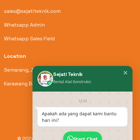
sales@sejatiteknik.com
Whatsapp Admin
Whatsapp Sales Field
Location
Semarang, Jawa Tengah
✕
Sejati Teknik
Rental Alat Konstruksi
Karawang Barat, Jawa Barat
12:53
Apakah ada yang dapat kami bantu
hari ini?
© 2024 by Sejati Teknik. All Rights Reserved.
Start Chat