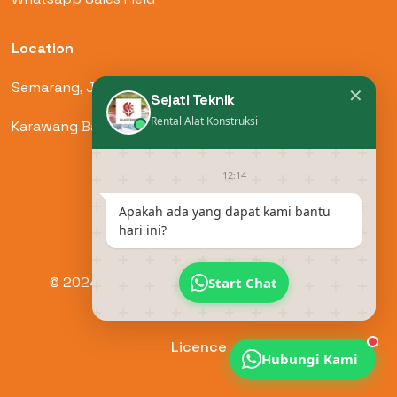
Location
Semarang, Jawa Tengah
✕
Sejati Teknik
Rental Alat Konstruksi
Karawang Barat, Jawa Barat
12:14
Apakah ada yang dapat kami bantu
hari ini?
© 2024 by Sejati Teknik. All Rights Reserved.
Start Chat
Licence
Hubungi Kami